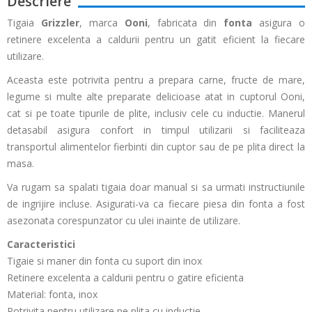
Descriere
Tigaia
Grizzler
, marca
Ooni
, fabricata din
fonta
asigura o
retinere excelenta a caldurii pentru un gatit eficient la fiecare
utilizare.
Aceasta este potrivita pentru a prepara carne, fructe de mare,
legume si multe alte preparate delicioase atat in cuptorul Ooni,
cat si pe toate tipurile de plite, inclusiv cele cu inductie. Manerul
detasabil asigura confort in timpul utilizarii si faciliteaza
transportul alimentelor fierbinti din cuptor sau de pe plita direct la
masa.
Va rugam sa spalati tigaia doar manual si sa urmati instructiunile
de ingrijire incluse. Asigurati-va ca fiecare piesa din fonta a fost
asezonata corespunzator cu ulei inainte de utilizare.
Caracteristici
Tigaie si maner din fonta cu suport din inox
Retinere excelenta a caldurii pentru o gatire eficienta
Material: fonta, inox
Potrivita pentru utilizare pe plita cu inductie