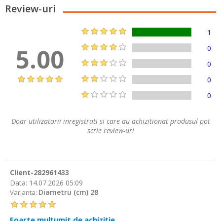
Review-uri
1
5.00
0
0
0
0
Doar utilizatorii inregistrati si care au achizitionat produsul pot
scrie review-uri
Client-282961433
Data:
14.07.2026 05:09
Diametru (cm) 28
Varianta:
Foarte mulțumit de achiziție