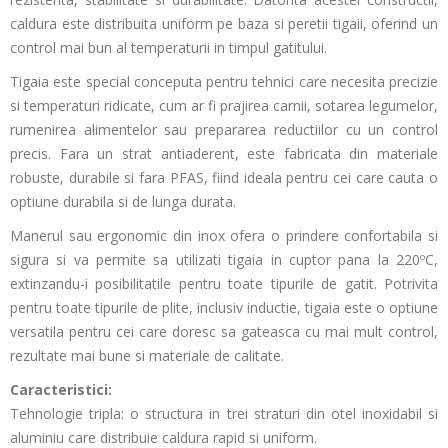
caldura este distribuita uniform pe baza si peretii tigaii, oferind un
control mai bun al temperaturii in timpul gatitului.
Tigaia este special conceputa pentru tehnici care necesita precizie
si temperaturi ridicate, cum ar fi prajirea carnii, sotarea legumelor,
rumenirea alimentelor sau prepararea reductiilor cu un control
precis. Fara un strat antiaderent, este fabricata din materiale
robuste, durabile si fara PFAS, fiind ideala pentru cei care cauta o
optiune durabila si de lunga durata.
Manerul sau ergonomic din inox ofera o prindere confortabila si
sigura si va permite sa utilizati tigaia in cuptor pana la 220ºC,
extinzandu-i posibilitatile pentru toate tipurile de gatit. Potrivita
pentru toate tipurile de plite, inclusiv inductie, tigaia este o optiune
versatila pentru cei care doresc sa gateasca cu mai mult control,
rezultate mai bune si materiale de calitate.
Caracteristici:
Tehnologie tripla: o structura in trei straturi din otel inoxidabil si
aluminiu care distribuie caldura rapid si uniform.