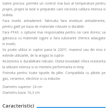
Gatire precisa: permite un control mai bun al temperaturii pentru
prajire, prajire la wok si preparate care necesita caldura intensa si
stabila.
Fara invelis antiaderent: fabricata fara invelisuri antiaderente,
pentru gatit pe baza de materiale robuste si durabile.
Fara PFAS: o optiune mai responsabila pentru cei care doresc sa
gateasca cu materiale sigure si fara substante chimice adaugate
in invelis.
Se poate utiliza in cuptor pana la 220ºC: manerul sau din inox ii
extinde utilizarile, de la aragaz la cuptor.
Rezistenta si durabilitate ridicate: Otelul inoxidabil ofera rezistenta
la utilizare intensa si isi mentine performanta in timp.
Potrivita pentru toate tipurile de plite: Compatibila cu plitele pe
gaz, ceramice, electrice si cu inductie.
Diametru superior: 24 cm
Diametru baza: 16,3 cm
Caracteristici