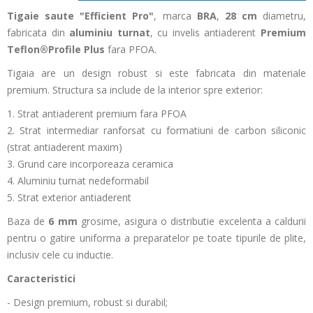
Tigaie saute
"Efficient Pro"
, marca
BRA
,
28 cm
diametru,
fabricata din
aluminiu turnat
, cu invelis antiaderent
Premium
Teflon®Profile Plus
fara PFOA.
Tigaia are un design robust si este fabricata din materiale
premium. Structura sa include de la interior spre exterior:
1. Strat antiaderent premium fara PFOA
2. Strat intermediar ranforsat cu formatiuni de carbon siliconic
(strat antiaderent maxim)
3. Grund care incorporeaza ceramica
4. Aluminiu turnat nedeformabil
5. Strat exterior antiaderent
Baza de
6 mm
grosime, asigura o distributie excelenta a caldurii
pentru o gatire uniforma a preparatelor pe toate tipurile de plite,
inclusiv cele cu inductie.
Caracteristici
- Design premium, robust si durabil;