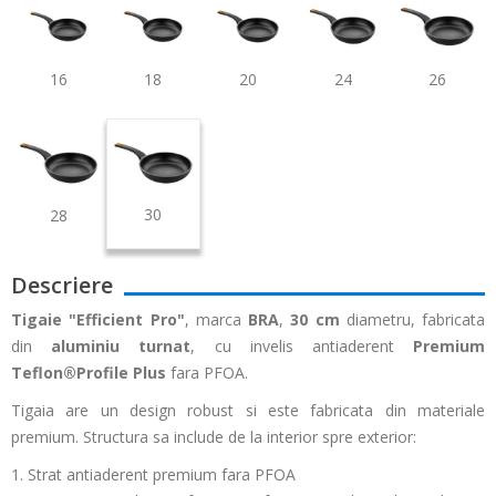
16
18
20
24
26
30
28
Descriere
Tigaie
"Efficient Pro"
, marca
BRA
,
30 cm
diametru, fabricata
din
aluminiu turnat
, cu invelis antiaderent
Premium
Teflon®Profile Plus
fara PFOA.
Tigaia are un design robust si este fabricata din materiale
premium. Structura sa include de la interior spre exterior:
1. Strat antiaderent premium fara PFOA