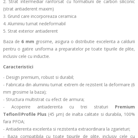
2. Strat intermediar ranforsat cu formatiuni de carbon siliconic
(strat antiaderent maxim)
3. Grund care incorporeaza ceramica
4. Aluminiu turnat nedeformabil
5. Strat exterior antiaderent
Baza de
6 mm
grosime, asigura o distributie excelenta a caldurii
pentru o gatire uniforma a preparatelor pe toate tipurile de plite,
inclusiv cele cu inductie.
Caracteristici
- Design premium, robust si durabil;
- Fabricata din aluminiu turnat extrem de rezistent la deformare (6
mm grosime la baza);
- Structura multistrat cu efect de armura;
- Acoperire antiaderenta cu trei straturi
Premium
Teflon®Profile Plus
(45 µm) de inalta calitate si durabila, 100%
fara PFOA;
- Antiaderenta excelenta si rezistenta extraordinara la zgarieturi;
- Baza compatibila cu toate tipurile de plite, inclusiv cele cu