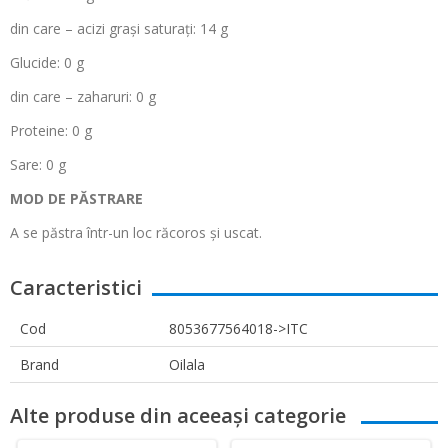
din care
– acizi gra
și saturați: 14 g
Glucide: 0 g
din care
– zaharuri: 0 g
Proteine: 0 g
Sare: 0 g
MOD DE P
ĂSTRARE
A se păstra
într
-un loc r
ăcoros și uscat.
Caracteristici
Cod
8053677564018->ITC
Brand
Oilala
Alte produse din aceeași categorie