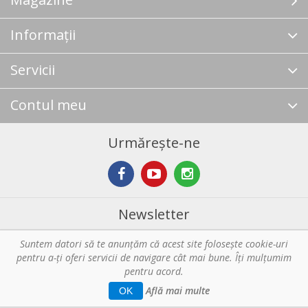
Informații
Servicii
Contul meu
Urmărește-ne
Newsletter
Suntem datori să te anunţăm că acest site foloseşte cookie-uri
Abonare
pentru a-ți oferi servicii de navigare cât mai bune. Îţi mulțumim
pentru acord.
Copyright © 2026 Horeca - Pentru profesionistii din bucatarie. Toate
Află mai multe
OK
drepturile rezervate.