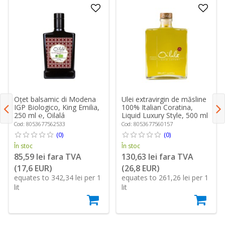
Oțet balsamic di Modena
Ulei extravirgin de măsline
IGP Biologico, King Emilia,
100% Italian Coratina,
250 ml ℮, Oilalá
Liquid Luxury Style, 500 ml
℮, Oilalá
Cod: 8053677562533
Cod: 8053677560157
(0)
(0)
În stoc
În stoc
85,59 lei fara TVA
130,63 lei fara TVA
(17,6 EUR)
(26,8 EUR)
equates to 342,34 lei per 1
equates to 261,26 lei per 1
lit
lit