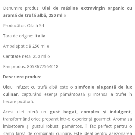
Denumire produs:
Ulei de m
ăsline extravirgin organic cu
aromă de trufă albă, 250 ml
℮
Producător:
Oilal
á
Srl
Țara de origine:
Italia
Ambalaj: sticlă 250 ml
℮
Cantitate netă: 250 ml
℮
Ean
produs: 8053677564018
Descriere produs:
Uleiul infuzat cu trufă albă este o
simfonie elegantă de lux
culinar
, captur
ând esen
ța păm
ântoas
ă și intensă a trufei
în
fiecare pic
ătură.
Acest ulei oferă un
gust bogat, complex și indulgent
,
transform
ând orice preparat
într
-o experien
ță gourmet. Aroma sa
îmbietoare
și gustul robust, păm
ântos, îl fac perfect pentru o
gam
ă largă de combinații culinare. Este ideal pentru asezonarea