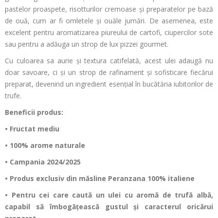
pastelor proaspete,
risotturilor
cremoase și preparatelor pe bază
de ouă, cum ar fi omletele și ouăle jumări. De asemenea, este
excelent pentru aromatizarea piureului de cartofi, ciupercilor sote
sau pentru a adăuga un strop de lux pizzei gourmet.
Cu culoarea sa aurie și textura catifelată, acest ulei adaugă nu
doar savoare, ci și un strop de rafinament și sofisticare fiecărui
preparat, devenind un ingredient esențial
în buc
ătăria iubitorilor de
trufe.
Beneficii produs:
•
Fructat
mediu
• 100% arome naturale
• Campania 2024/2025
• Produs exclusiv din m
ăsline
Peranzana
100% italiene
• Pentru cei care caut
ă un ulei cu aromă de trufă albă,
capabil să
îmbog
ățească gustul și caracterul oricărui