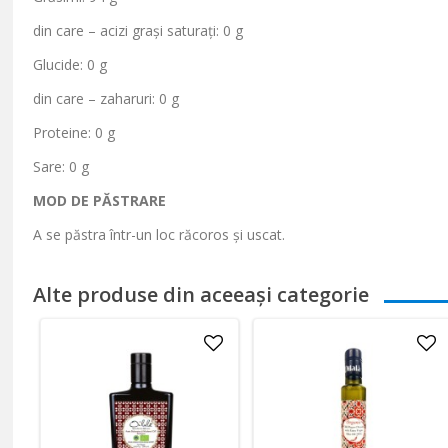
din care
– acizi gra
și saturați: 0 g
Glucide: 0 g
din care
– zaharuri: 0 g
Proteine: 0 g
Sare: 0 g
MOD DE P
ĂSTRARE
A se păstra
într
-un loc r
ăcoros și uscat.
Alte produse din aceeași categorie