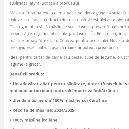
subliniază latura luxoasă a produsului.
Măslina Coratina este cel mai vechi soi din regiunea Apulia. Cult
tipic acestui soi, cu o
fructozitate
intensă. Acest ulei este obțin
Oilalà
garanteaz
ă că măslinele sunt duse la presare
în cel mult 
proprietățile organoleptice ale produsului.
În fiecare an, într
m
ăsline proaspăt extras). Cererea pentru acest ulei Novello 
prestigiu este limitat
– a
șa că m
âine ar putea fi prea târziu.
Ideal pentru tartar de carne sau pe
ște, supe de legume, brusch
legume la grătar.
Beneficii produs:
• Un adev
ărat aliat pentru sănătate, datorită nivelului sc
mai buni antioxidan
ți naturali
împotriva îmb
ătr
ânirii.
• Ulei de m
ăsline din 100% măsline soi Coratina
• Recolta de m
ăsline: 2024/2025
• 100% m
ăsline italiene