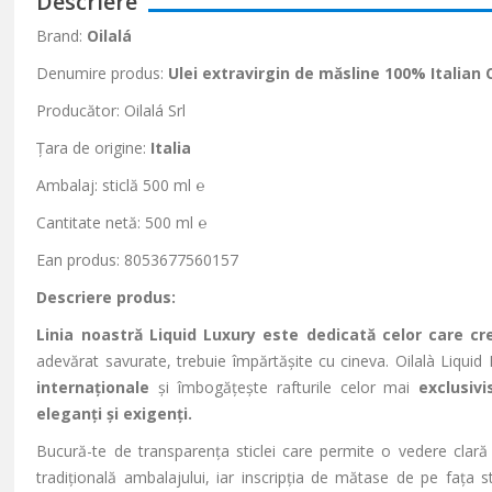
Descriere
Brand:
Oilalá
Denumire produs:
Ulei extravirgin de m
ăsline 100% Italian 
Producător:
Oilal
á
Srl
Țara de origine:
Italia
Ambalaj: sticlă 500 ml ℮
Cantitate netă: 500 ml ℮
Ean
produs: 8053677560157
Descriere produs:
Linia noastră Liquid Luxury este dedicată celor care c
adevărat savurate, trebuie
împ
ărtășite cu cineva.
Oilal
à
Liquid
internaționale
și
îmbog
ățește rafturile celor mai
exclusiv
eleganți și exigenți.
Bucură-te de transparența sticlei care permite o vedere clară
tradițională ambalajului, iar inscripția de mătase de pe fața 