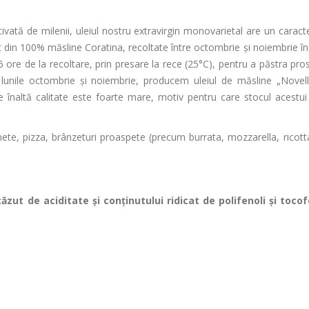
ivată de milenii, uleiul nostru extravirgin monovarietal are un caracte
ut din 100% măsline Coratina, recoltate
între octombrie
și noiembrie
în
6 ore de la recoltare, prin presare la rece (25°C), pentru a p
ăstra pro
e lunile octombrie
și noiembrie, producem uleiul de măsline
„Novell
de
înalt
ă calitate este foarte mare, motiv pentru care stocul acestu
ete, pizza, br
ânzeturi proaspete (precum burrata, mozzarella, ricott
ăzut de aciditate și conținutului ridicat de polifenoli și toco