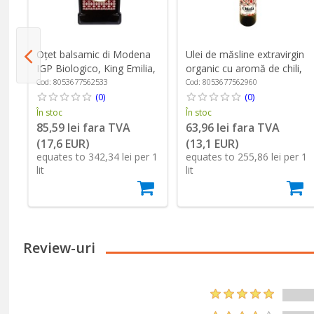
ml
Oțet balsamic di Modena
Ulei de măsline extravirgin
IGP Biologico, King Emilia,
organic cu aromă de chili,
250 ml ℮, Oilalá
250 ml ℮, Oilalá
Cod: 8053677562533
Cod: 8053677562960
(0)
(0)
În stoc
În stoc
85,59 lei fara TVA
63,96 lei fara TVA
(17,6 EUR)
(13,1 EUR)
1
equates to 342,34 lei per 1
equates to 255,86 lei per 1
lit
lit
Review-uri