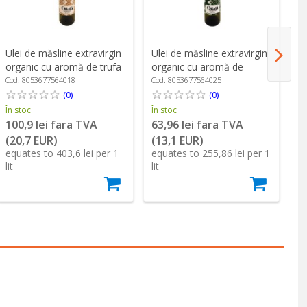
Ulei de măsline extravirgin
Ulei de măsline extravirgin
Ul
organic cu aromă de trufa
organic cu aromă de
or
alba, 250 ml ℮, Oilalá
oregano, 250 ml ℮, Oilalá
la
Cod: 8053677564018
Cod: 8053677564025
Co
(0)
(0)
În stoc
În stoc
În
100,9 lei fara TVA
63,96 lei fara TVA
6
(20,7 EUR)
(13,1 EUR)
(
equates to 403,6 lei per 1
equates to 255,86 lei per 1
eq
lit
lit
lit