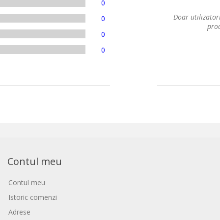
0
Doar utilizatori
0
prod
0
0
Contul meu
Contul meu
Istoric comenzi
Adrese