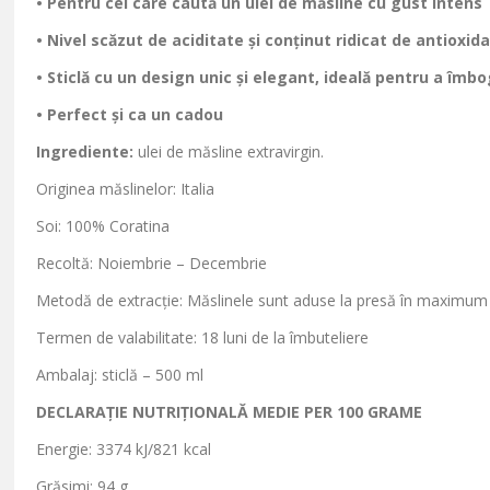
• Pentru cei care caut
ă un ulei de măsline cu gust intens
• Nivel sc
ăzut de aciditate și conținut ridicat de antioxida
• Sticl
ă cu un design unic și elegant, ideală pentru a
îmbo
• Perfect
și ca un cadou
Ingrediente:
ulei de măsline extravirgin.
Originea măslinelor: Italia
Soi: 100% Coratina
Recoltă: Noiembrie
– Decembrie
Metod
ă de extracție: Măslinele sunt aduse la presă
în maximum 
Termen de valabilitate: 18 luni de la îmbuteliere
Ambalaj: sticl
ă
– 500 ml
DECLARA
ȚIE NUTRIȚIONALĂ MEDIE PER 100 GRAME
Energie: 3374 kJ/821 kcal
Grăsimi: 94 g