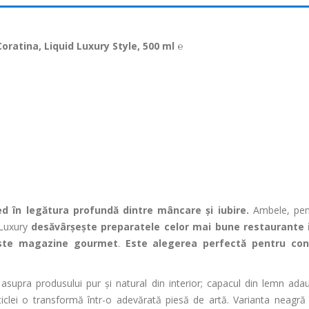
Coratina, Liquid Luxury Style, 500 ml ℮
red
în leg
ătura profundă dintre m
âncare
și iubire.
Ambele, pent
 Luxury
des
ăv
âr
șește preparatele celor mai bune restaurante i
iste magazine gourmet
.
Este alegerea perfectă pentru con
 asupra produsului pur și natural din interior; capacul din lemn ad
sticlei o transformă
într
-o adev
ărată piesă de artă. Varianta neagr