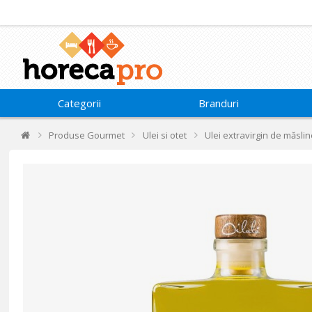
Categorii
Branduri
Produse Gourmet
Ulei si otet
Ulei extravirgin de măslin