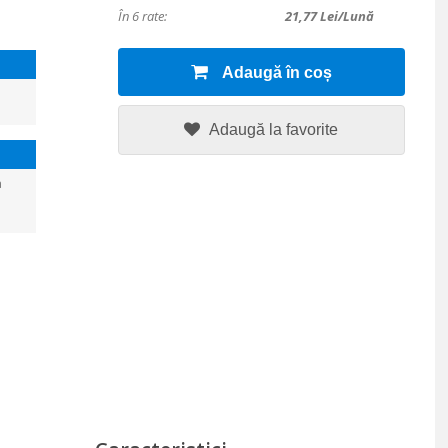
În 6 rate:
21,77
Lei/lună
Adaugă în coș
Adaugă la favorite
a