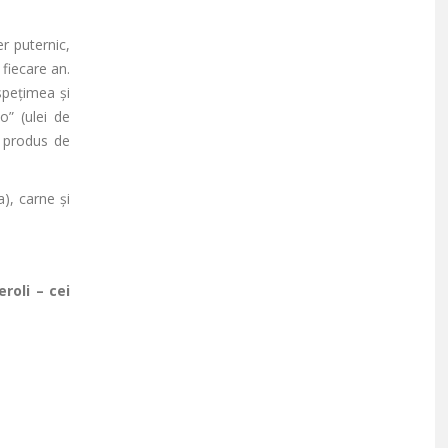
r puternic,
 fiecare an.
spețimea și
o” (ulei de
i produs de
a), carne
și
feroli
– cei