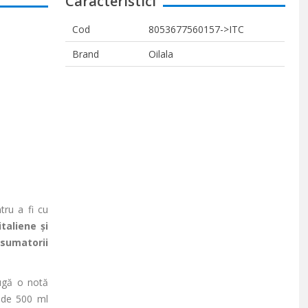
Caracteristici
Cod
8053677560157->ITC
Brand
Oilala
ru a fi cu
taliene și
sumatorii
augă o notă
ă de 500 ml