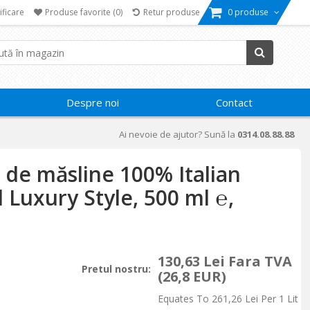
ificare
Produse favorite
(0)
Retur produse
0 produse
Despre noi
Contact
Ai nevoie de ajutor? Sună la
0314.08.88.88
n de măsline 100% Italian
d Luxury Style, 500 ml ℮,
130,63 Lei Fara TVA
Pretul nostru:
(26,8 EUR)
Equates To 261,26 Lei Per 1 Lit