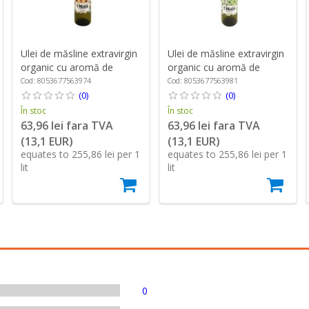
Ulei de măsline extravirgin
Ulei de măsline extravirgin
organic cu aromă de
organic cu aromă de
portocala, 250 ml ℮, Oilalá
busuioc, 250 ml ℮, Oilalá
Cod: 8053677563974
Cod: 8053677563981
(0)
(0)
În stoc
În stoc
63,96 lei fara TVA
63,96 lei fara TVA
(13,1 EUR)
(13,1 EUR)
equates to 255,86 lei per 1
equates to 255,86 lei per 1
lit
lit
0