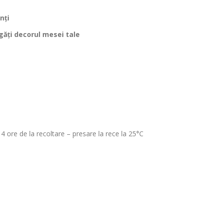
nți
g
ăți decorul mesei tale
4 ore de la recoltare
– presare la rece la 25
°C