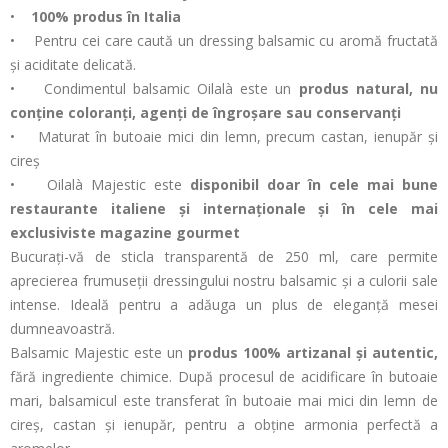
•
100% produs în Italia
• Pentru cei care caută un dressing balsamic cu aromă fructată
și aciditate delicată.
• Condimentul balsamic Oilalà este un
produs natural, nu
conține coloranți, agenți de îngroșare sau conservanți
• Maturat în butoaie mici din lemn, precum castan, ienupăr și
cireș
• Oilalà Majestic este
disponibil doar în cele mai bune
restaurante italiene și internaționale și în cele mai
exclusiviste magazine gourmet
Bucurați-vă de sticla transparentă de 250 ml, care permite
aprecierea frumuseții dressingului nostru balsamic și a culorii sale
intense. Ideală pentru a adăuga un plus de eleganță mesei
dumneavoastră.
Balsamic Majestic este un
produs 100% artizanal și autentic,
fără ingrediente chimice. După procesul de acidificare în butoaie
mari, balsamicul este transferat în butoaie mai mici din lemn de
cireș, castan și ienupăr, pentru a obține armonia perfectă a