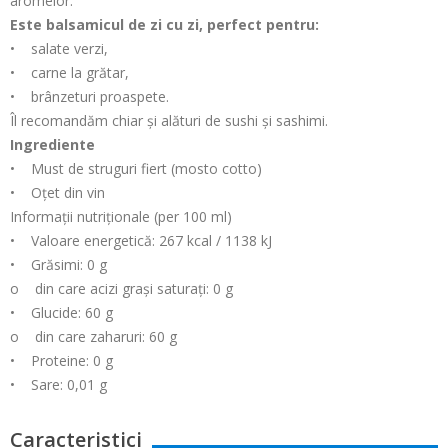
aromelor.
Este balsamicul de zi cu zi, perfect pentru:
• salate verzi,
• carne la grătar,
• brânzeturi proaspete.
Îl recomandăm chiar și alături de sushi și sashimi.
Ingrediente
• Must de struguri fiert (mosto cotto)
• Oțet din vin
Informații nutriționale (per 100 ml)
• Valoare energetică: 267 kcal / 1138 kJ
• Grăsimi: 0 g
o din care acizi grași saturați: 0 g
• Glucide: 60 g
o din care zaharuri: 60 g
• Proteine: 0 g
• Sare: 0,01 g
Caracteristici