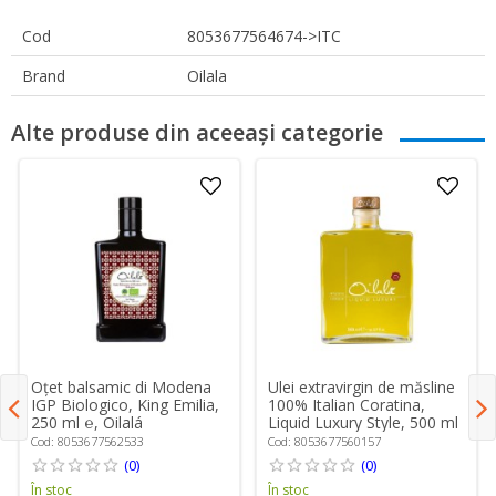
Cod
8053677564674->ITC
Brand
Oilala
Alte produse din aceeași categorie
Oțet balsamic di Modena
Ulei extravirgin de măsline
IGP Biologico, King Emilia,
100% Italian Coratina,
250 ml ℮, Oilalá
Liquid Luxury Style, 500 ml
℮, Oilalá
Cod: 8053677562533
Cod: 8053677560157
(0)
(0)
În stoc
În stoc