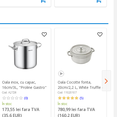
Oala inox, cu capac,
Oala Cocotte fonta,
Oa
16cm/3L, "Proline Gastro"
20cm/2,2 L, White Truffle -
24
- Korkmaz
Staub
S
Cod: A2728
Cod: 11020107
Co
(0)
(5)
În stoc
În stoc
În
173,55 lei fara TVA
780,99 lei fara TVA
1
(35,6 EUR)
(160,2 EUR)
(