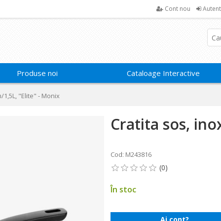
Cont nou
Autent
Produse noi
Cataloage Interactive
/1,5L, "Elite" - Monix
Cratita sos, ino
Cod: M243816
În stoc
Ai cont?