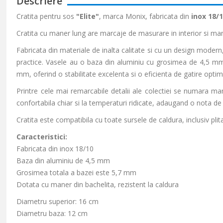
Descriere
Cratita pentru sos
"Elite"
, marca Monix, fabricata din
inox 18/
Cratita cu maner lung are marcaje de masurare in interior si mane
Fabricata din materiale de inalta calitate si cu un design modern
practice. Vasele au o baza din aluminiu cu grosimea de 4,5 mm, 
mm, oferind o stabilitate excelenta si o eficienta de gatire optim
Printre cele mai remarcabile detalii ale colectiei se numara man
confortabila chiar si la temperaturi ridicate, adaugand o nota de
Cratita este compatibila cu toate sursele de caldura, inclusiv plit
Caracteristici:
Fabricata din inox 18/10
Baza din aluminiu de 4,5 mm
Grosimea totala a bazei este 5,7 mm
Dotata cu maner din bachelita, rezistent la caldura
Diametru superior: 16 cm
Diametru baza: 12 cm