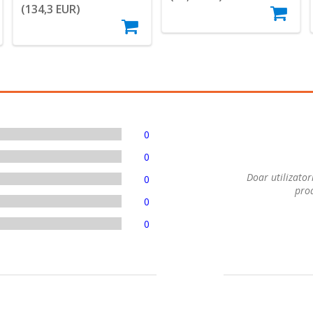
(134,3 EUR)
0
0
Doar utilizatori
0
prod
0
0