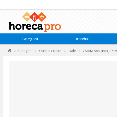
Categorii
Branduri
Categorii
Oale si Cratite
Oale
Cratita sos, inox, 16cm