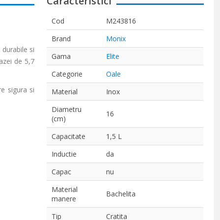
Caracteristici
Cod
M243816
Brand
Monix
 durabile si
Gama
Elite
azei de 5,7
Categorie
Oale
e sigura si
Material
Inox
Diametru
16
(cm)
Capacitate
1,5 L
Inductie
da
Capac
nu
Material
Bachelita
manere
Tip
Cratita