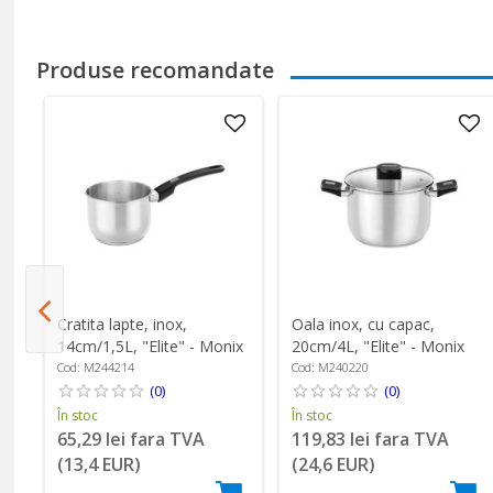
Produse recomandate
Cratita lapte, inox,
Oala inox, cu capac,
14cm/1,5L, "Elite" - Monix
20cm/4L, "Elite" - Monix
Cod: M244214
Cod: M240220
(0)
(0)
În stoc
În stoc
65,29 lei fara TVA
119,83 lei fara TVA
(13,4 EUR)
(24,6 EUR)