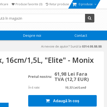
ificare
Produse favorite
(0)
Retur produse
0 produse
Despre noi
Contact
Ai nevoie de ajutor? Sună la
0314.08.88.88
x, 16cm/1,5L, "Elite" - Monix
61,98 Lei Fara
Pretul nostru:
TVA
(12,7 EUR)
În 6 rate:
10,33
Lei/lună
Adaugă în coș