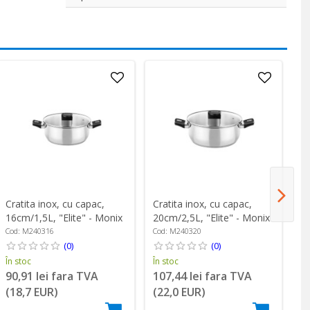
Cratita inox, cu capac,
Cratita inox, cu capac,
Cr
16cm/1,5L, "Elite" - Monix
20cm/2,5L, "Elite" - Monix
24
Cod: M240316
Cod: M240320
Co
(0)
(0)
În stoc
În stoc
În
90,91 lei fara TVA
107,44 lei fara TVA
1
(18,7 EUR)
(22,0 EUR)
(