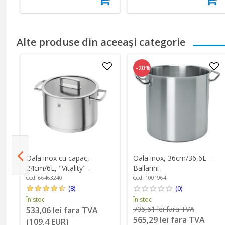
Alte produse din aceeași categorie
-20%
Oala inox, 36cm/36,6L -
Oala inox cu capac,
8L
Ballarini
24cm/6L, "Vitality" -
Zwilling
Cod: 1001964
Cod: 66463240
(0)
(8)
În stoc
În stoc
706,61 lei fara TVA
533,06 lei fara TVA
565,29 lei fara TVA
(109,4 EUR)