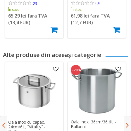
(0)
(0)
În stoc
În stoc
65,29 lei fara TVA
61,98 lei fara TVA
(13,4 EUR)
(12,7 EUR)
Alte produse din aceeași categorie
-20%
Oala inox, 36cm/36,6L -
Oala inox cu capac,
Ballarini
24cm/6L, "Vitality" -