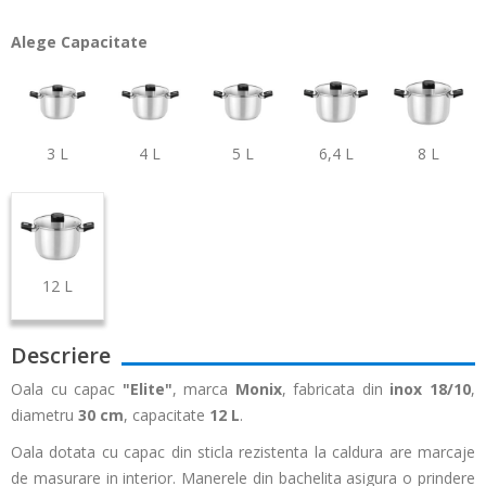
Alege Capacitate
3 L
4 L
5 L
6,4 L
8 L
12 L
Descriere
Oala cu capac
"Elite"
, marca
Monix
, fabricata din
inox 18/10
,
diametru
30 cm
, capacitate
12 L
.
Oala dotata cu capac din sticla rezistenta la caldura are marcaje
de masurare in interior. Manerele din bachelita asigura o prindere