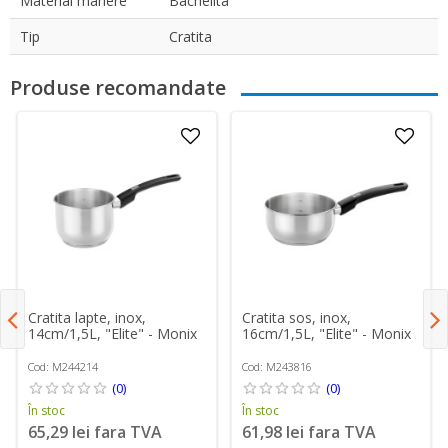
Material manere
Bachelita
Tip
Cratita
Produse recomandate
Cratita lapte, inox,
Cratita sos, inox,
14cm/1,5L, "Elite" - Monix
16cm/1,5L, "Elite" - Monix
Cod: M244214
Cod: M243816
(0)
(0)
În stoc
În stoc
65,29 lei fara TVA
61,98 lei fara TVA