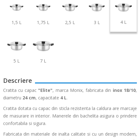
4 L
1,5 L
1,75 L
2,5 L
3 L
5 L
7 L
Descriere
Cratita cu capac
"Elite"
, marca Monix, fabricata din
inox 18/10
,
diametru
24 cm
, capacitate
4 L
.
Cratita dotata cu capac din sticla rezistenta la caldura are marcaje
de masurare in interior. Manerele din bachelita asigura o prindere
confortabila si sigura.
Fabricata din materiale de inalta calitate si cu un design modern,