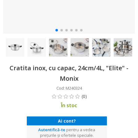
Cratita inox, cu capac, 24cm/4L, "Elite" -
Monix
Cod: M240324
În stoc
Ai cont?
Autentifică-te
pentru a vedea
prețurile și ofertele speciale.