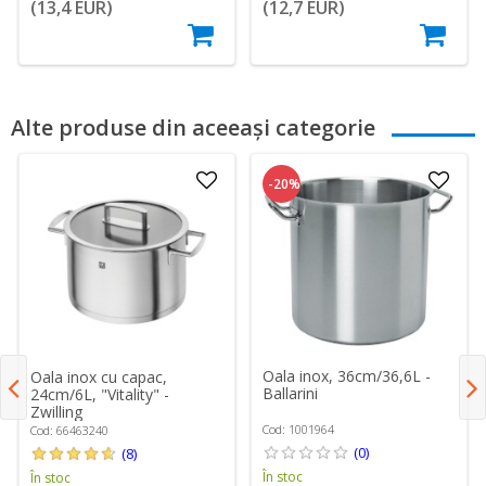
(13,4 EUR)
(12,7 EUR)
Alte produse din aceeași categorie
-20%
Oala inox, 36cm/36,6L -
Oala inox cu capac,
Ballarini
24cm/6L, "Vitality" -
Zwilling
Cod: 1001964
Cod: 66463240
(0)
(8)
În stoc
În stoc