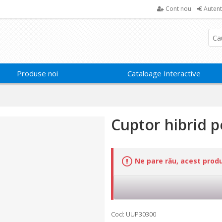
Cont nou
Autent
Produse noi
Cataloage Interactive
Cuptor hibrid p
Ne pare rău, acest prod
Cod: UUP30300