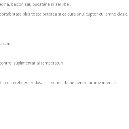
dina, balcon sau bucatarie in aer liber.
rtabilitate plus toata puterea si caldura unui cuptor cu lemne clasic.
unica.
control suplimentar al temperaturii.
atit cu intretinere redusa si lemn/carbune pentru arome intense.