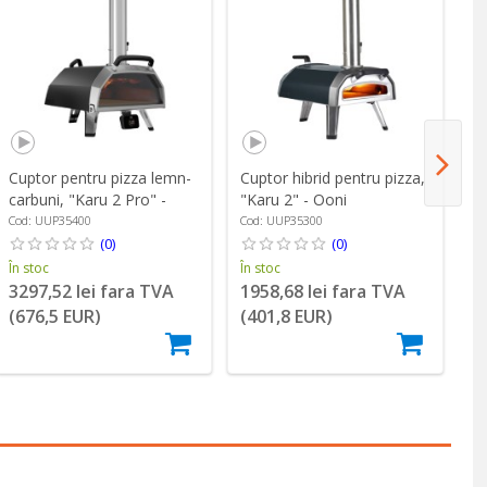
Cuptor pentru pizza lemn-
Cuptor hibrid pentru pizza,
Cu
carbuni, "Karu 2 Pro" -
"Karu 2" - Ooni
pi
Ooni
O
Cod: UUP35400
Cod: UUP35300
Co
(0)
(0)
În stoc
În stoc
În
3297,52 lei fara TVA
1958,68 lei fara TVA
4
(676,5 EUR)
(401,8 EUR)
(