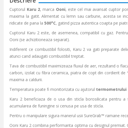
Descriere
Cuptorul
Karu 2
, marca
Ooni
, este cel mai avansat cuptor port
maxima la gatit. Alimentat cu lemn sau carbune, acesta se inca
ridicate de pana la
500°C
, gatind pizza autentica coapta pe piat
Cuptorul Karu 2 este, de asemenea, compatibil cu gaz. Pentru a
Ooni (se achizitioneaza separat).
Indiferent ce combustibil folositi, Karu 2 va gati preparate de
atunci cand adaugati combustibil treptat.
Tava de combustibil maximizeaza fluxul de aer, rezultand o flaca
carbon, izolat cu fibra ceramica, piatra de copt din cordierit de
maxima a caldurii.
Temperatura poate fi monitorizata cu ajutorul
termometrului 
Karu 2 beneficiaza de o usa din sticla borosilicata pentru a 
acumularea de funingine si cenusa pe usa de sticla.
Pentru o manipulare sigura manerul usii SureGrab™ ramane rece 
Ooni Karu 2 combina performanta optima cu designul premiat. O 