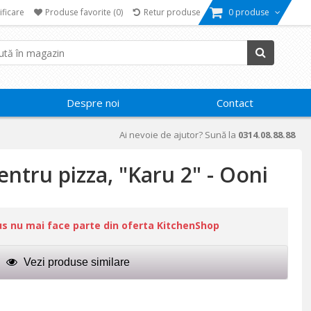
ificare
Produse favorite
(0)
Retur produse
0 produse
Despre noi
Contact
Ai nevoie de ajutor? Sună la
0314.08.88.88
entru pizza, "Karu 2" - Ooni
us nu mai face parte din oferta KitchenShop
Vezi produse similare