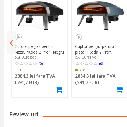
 2,
Cuptor pe gaz pentru
Cuptor pe gaz pentru
pizza, "Koda 2 Pro", Negru
pizza, "Koda 2 Pro",
- Ooni
Albastru - Ooni
Cod: UUP2E000
Cod: UUP33700
(0)
(0)
În stoc
În stoc
2884,3 lei fara TVA
2884,3 lei fara TVA
(591,7 EUR)
(591,7 EUR)
Review-uri