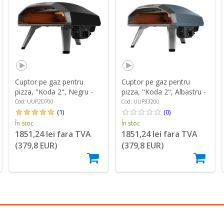
Cuptor pe gaz pentru
Cuptor pe gaz pentru
pizza, "Koda 2", Negru -
pizza, "Koda 2", Albastru -
Ooni
Ooni
Cod: UUP2D700
Cod: UUP33200
(1)
(0)
În stoc
În stoc
1851,24 lei fara TVA
1851,24 lei fara TVA
(379,8 EUR)
(379,8 EUR)