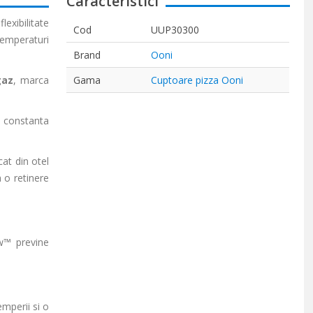
Caracteristici
exibilitate
Cod
UUP30300
temperaturi
Brand
Ooni
gaz
, marca
Gama
Cuptoare pizza Ooni
a constanta
at din otel
a o retinere
ew™ previne
mperii si o