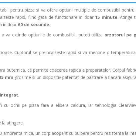
abil pentru pizza si va ofera optiuni multiple de combustibil pentru fl
lzeste rapid, fiind gata de functionare in doar
15 minute
. Atinge 
ra in doar
60 de secunde
.
 va extinde optiunile de combustibil, puteti utiliza
arzatorul pe 
licioase. Cuptorul se preincalzeste rapid si va mentine o temperatur
ra puternica, ce permite coacerea rapida a preparatelor. Corpul fabric
15 mm
grosime si un dispozitiv patentat de pastrare a flacarii asigur
integrat
.
fi cu ochii pe pizza fara a elibera caldura, iar tehnologia ClearVi
la atingere.
amprenta mica, un corp acoperit cu pulbere pentru rezistenta la inte