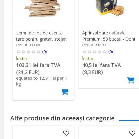
Lemn de foc de esenta
Aprinzatoare naturale
tare pentru gratar, stejar,
Premium, 50 bucati - Ooni
7-8 kg/13 cm - Ooni
Cod: UUP0CD00
Cod: UUP08500
(0)
(0)
În stoc
În stoc
103,31 lei fara TVA
40,5 lei fara TVA
(21,2 EUR)
(8,3 EUR)
equates to 12,91 lei per 1
kg
Alte produse din aceeași categorie