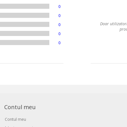
0
0
Doar utilizatori
0
prod
0
0
Contul meu
Contul meu