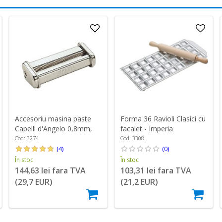
Accesoriu masina paste
Forma 36 Ravioli Clasici cu
Capelli d'Angelo 0,8mm,
facalet - Imperia
otel, "Simplex" - Imperia
Cod: 3274
Cod: 3308
(4)
(0)
În stoc
În stoc
144,63 lei fara TVA
103,31 lei fara TVA
(29,7 EUR)
(21,2 EUR)