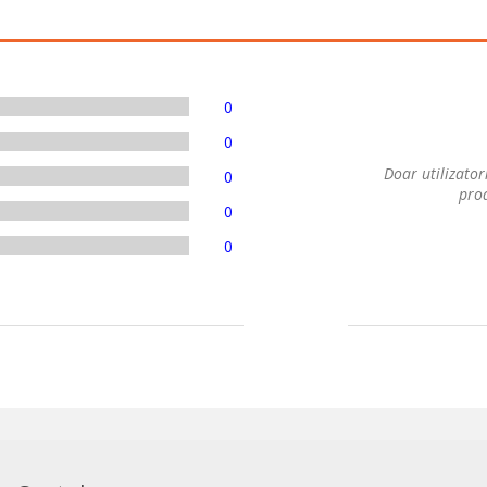
0
0
Doar utilizatori
0
prod
0
0