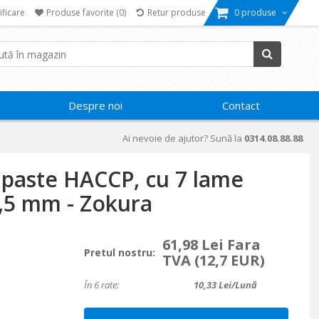
ificare
Produse favorite
(0)
Retur produse
0 produse
Despre noi
Contact
Ai nevoie de ajutor? Sună la
0314.08.88.88
 paste HACCP, cu 7 lame
9,5 mm - Zokura
61,98 Lei Fara
Pretul nostru:
TVA
(12,7 EUR)
În 6 rate:
10,33
Lei/lună