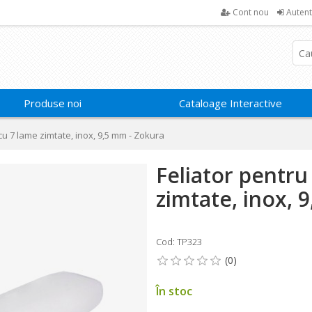
Cont nou
Autent
Produse noi
Cataloage Interactive
cu 7 lame zimtate, inox, 9,5 mm - Zokura
Feliator pentru
zimtate, inox, 
Cod: TP323
În stoc