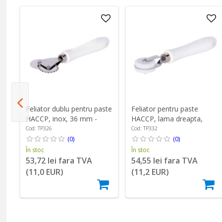
Feliator dublu pentru paste
Feliator pentru paste
HACCP, inox, 36 mm -
HACCP, lama dreapta,
Zokura
latime 14 mm - Zokura
Cod: TP326
Cod: TP332
(0)
(0)
În stoc
În stoc
53,72 lei fara TVA
54,55 lei fara TVA
(11,0 EUR)
(11,2 EUR)