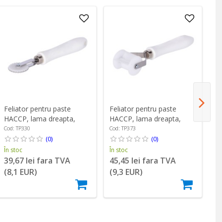
Feliator pentru paste
Feliator pentru paste
Fe
HACCP, lama dreapta,
HACCP, lama dreapta,
HA
latime 4 mm - Zokura
plastic, 38 mm - Zokura
in
Cod: TP330
Cod: TP373
Co
(0)
(0)
În stoc
În stoc
În
39,67 lei fara TVA
45,45 lei fara TVA
6
(8,1 EUR)
(9,3 EUR)
(