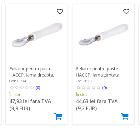
Feliator pentru paste
Feliator pentru paste
HACCP, lama dreapta,
HACCP, lama zimtata,
latime 7 mm - Zokura
latime 4 mm - Zokura
Cod: TP334
Cod: TP331
(0)
(0)
În stoc
În stoc
47,93 lei fara TVA
44,63 lei fara TVA
(9,8 EUR)
(9,2 EUR)