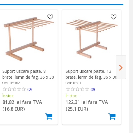
Suport uscare paste, 8
Suport uscare paste, 13
Su
brate, lemn de fag, 36 x 30
brate, lemn de fag, 36 x 30
de
cm - Zokura
cm - Zokura
Z
Cod: TPE102
Cod: TP391
Co
(0)
(0)
În stoc
În stoc
În
81,82 lei fara TVA
122,31 lei fara TVA
1
(16,8 EUR)
(25,1 EUR)
(