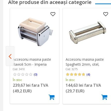
Alte produse din aceeași categorie
Accesoriu masina paste
Accesoriu masina paste
cm
Ravioli 5cm - Imperia
Spaghetti 2mm, otel,
"Simplex" - Imperia
Cod: 3410
Cod: 3275
(0)
(4)
În stoc
În stoc
239,67 lei fara TVA
144,63 lei fara TVA
(49,2 EUR)
(29,7 EUR)