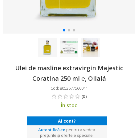
Ulei de masline extravirgin Majestic
Coratina 250 ml ℮, Oilalá
Cod: 8053677560041
În stoc
Ai cont?
Autentifică-te
pentru a vedea
prețurile și ofertele speciale.