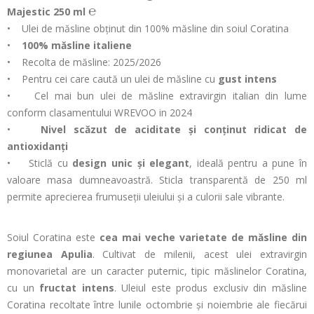
℮
Majestic 250 ml
• Ulei de măsline obținut din 100% măsline din soiul Coratina
•
100% măsline italiene
• Recolta de măsline: 2025/2026
• Pentru cei care caută un ulei de măsline cu
gust intens
• Cel mai bun ulei de măsline extravirgin italian din lume
conform clasamentului WREVOO in 2024
•
Nivel scăzut de aciditate și conținut ridicat de
antioxidanți
• Sticlă cu
design unic și elegant
, ideală pentru a pune în
valoare masa dumneavoastră. Sticla transparentă de 250 ml
permite aprecierea frumuseții uleiului și a culorii sale vibrante.
Soiul Coratina este
cea mai veche varietate de măsline din
regiunea Apulia
. Cultivat de milenii, acest ulei extravirgin
monovarietal are un caracter puternic, tipic măslinelor Coratina,
cu un
fructat intens
. Uleiul este produs exclusiv din măsline
Coratina recoltate între lunile octombrie și noiembrie ale fiecărui