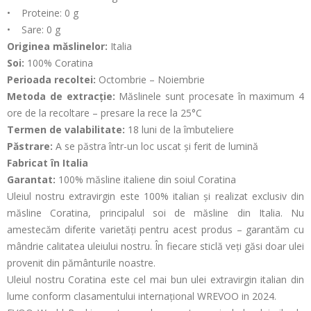
• Proteine: 0 g
• Sare: 0 g
Originea măslinelor:
Italia
Soi:
100% Coratina
Perioada recoltei:
Octombrie – Noiembrie
Metoda de extracție:
Măslinele sunt procesate în maximum 4
ore de la recoltare – presare la rece la 25°C
Termen de valabilitate:
18 luni de la îmbuteliere
Păstrare:
A se păstra într-un loc uscat și ferit de lumină
Fabricat în Italia
Garantat:
100% măsline italiene din soiul Coratina
Uleiul nostru extravirgin este 100% italian și realizat exclusiv din
măsline Coratina, principalul soi de măsline din Italia. Nu
amestecăm diferite varietăți pentru acest produs – garantăm cu
mândrie calitatea uleiului nostru. În fiecare sticlă veți găsi doar ulei
provenit din pământurile noastre.
Uleiul nostru Coratina este cel mai bun ulei extravirgin italian din
lume conform clasamentului internațional WREVOO in 2024.