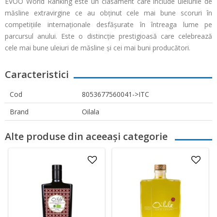
EVOO World Ranking este un clasament care include uleiurile de
măsline extravirgine ce au obținut cele mai bune scoruri în
competițiile internaționale desfășurate în întreaga lume pe
parcursul anului. Este o distincție prestigioasă care celebrează
cele mai bune uleiuri de măsline și cei mai buni producători.
Caracteristici
Cod
8053677560041->ITC
Brand
Oilala
Alte produse din aceeași categorie