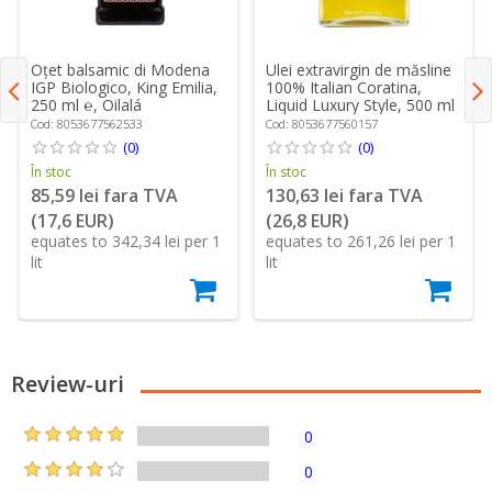
Oțet balsamic di Modena
Ulei extravirgin de măsline
IGP Biologico, King Emilia,
100% Italian Coratina,
250 ml ℮, Oilalá
Liquid Luxury Style, 500 ml
℮, Oilalá
Cod: 8053677562533
Cod: 8053677560157
(0)
(0)
În stoc
În stoc
85,59 lei fara TVA
130,63 lei fara TVA
(17,6 EUR)
(26,8 EUR)
equates to 342,34 lei per 1
equates to 261,26 lei per 1
lit
lit
Review-uri
0
0