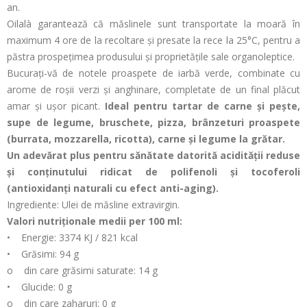
an.
Oilalà garantează că măslinele sunt transportate la moară în
maximum 4 ore de la recoltare și presate la rece la 25°C, pentru a
păstra prospețimea produsului și proprietățile sale organoleptice.
Bucurați-vă de notele proaspete de iarbă verde, combinate cu
arome de roșii verzi și anghinare, completate de un final plăcut
amar și ușor picant.
Ideal pentru tartar de carne și pește,
supe de legume, bruschete, pizza, brânzeturi proaspete
(burrata, mozzarella, ricotta), carne și legume la grătar.
Un adevărat plus pentru sănătate datorită acidității reduse
și conținutului ridicat de polifenoli și tocoferoli
(antioxidanți naturali cu efect anti-aging).
Ingrediente: Ulei de măsline extravirgin.
Valori nutriționale medii per 100 ml:
• Energie: 3374 KJ / 821 kcal
• Grăsimi: 94 g
o din care grăsimi saturate: 14 g
• Glucide: 0 g
o din care zaharuri: 0 g