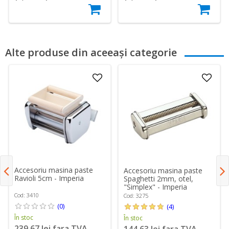
Alte produse din aceeași categorie
Accesoriu masina paste
Accesoriu masina paste
Ravioli 5cm - Imperia
Spaghetti 2mm, otel,
"Simplex" - Imperia
Cod: 3410
Cod: 3275
(0)
(4)
În stoc
În stoc
239,67 lei fara TVA
144,63 lei fara TVA