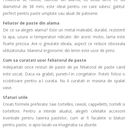
diametrul de 38 mm, este ideal pentru cei care iubesc gatitul:
perfect pentru paste umplute sau aluat de patiserie.
Feliator de paste din alama
De ce sa alegeti alama? Este un metal maleabil, durabil, rezistent
la apa, uzura si temperaturi ridicate: din acest motiv, lama este
foarte precisa. Are o greutate ideala, aspect ce reduce oboseala
utilizatorului. Manerul ergonomic din lemn este usor de prins.
Cum sa curatati usor feliatorul de paste
Indepartati orice resturi de paste de pe feliatorul de paste cand
este uscat; Daca va grabiti, puneti-l in congelator. Puteti folosi o
scobitoare pentru a-l curata. Nu il curatati in masina de spalat
vase.
Sfaturi utile
Creati formele preferate: taie tortellini, ravioli, cappelletti, tortelli si
tortelloni. Pentru a intinde aluatul, alegeti celelalte accesorii
esentiale pentru taierea pastelor, cum ar fi facalete si blaturi
pentru paste, si apoi lasati-va imaginatia sa zburde.