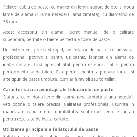
Feliator dublu de paste, cu maner din lemn, suport de otel si doua
lame de alama (1 lama neteda/1 lama zimtata), cu diametrul de
38 mm.
Acest accesoriu din alama, lucrat manual, de o calitate
superioara, permite o taiere perfecta a foilor de paste.
Un instrument precis si rapid, un feliator de paste cu adevarat
profesional, potrivit si pentru uz casnic, fabricat din alama de
inalta calitate, fiind apreciat atat pentru estetica, cat si pentru
performanta sa de taiere. Este perfect pentru a prepara tortelli si
alte tipuri de paste umplute, cum ar fi ravioli sau tortellini.
Caracteristici si avantaje ale feliatorului de paste
Datorita celor doua lame din alama (una zimtata si una neteda),
veti obtine o taiere precisa. Calitatea profesionala, usurinta in
manevrare, robustetea si durabilitatea sunt exact ceea ce cautati
pentru rezultate de inalta calitate.
Utilizarea principala a feliatorului de paste
Feliatorul de ravioli, fabricat din alama, cu doua lame ce au