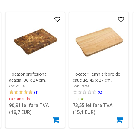
Tocator profesional,
Tocator, lemn arbore de
acacia, 36 x 24 cm,
cauciuc, 45 x 27 cm,
grosime 3 cm - Kesper
grosime 2,5 cm - Kesper
Cod: 28150
Cod: 64690
(1)
(0)
La comandă
În stoc
90,91 lei fara TVA
73,55 lei fara TVA
(18,7 EUR)
(15,1 EUR)