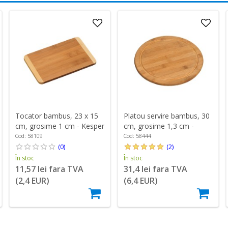
Tocator bambus, 23 x 15
Platou servire bambus, 30
cm, grosime 1 cm - Kesper
cm, grosime 1,3 cm -
Kesper
Cod: 58109
Cod: 58444
(0)
(2)
În stoc
În stoc
11,57 lei fara TVA
31,4 lei fara TVA
(2,4 EUR)
(6,4 EUR)