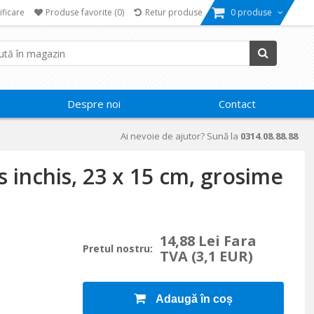
ificare
Produse favorite
(0)
Retur produse
0 produse
Despre noi
Contact
Ai nevoie de ajutor? Sună la
0314.08.88.88
 inchis, 23 x 15 cm, grosime
14,88 Lei Fara
Pretul nostru:
TVA
(3,1 EUR)
Adaugă în coș