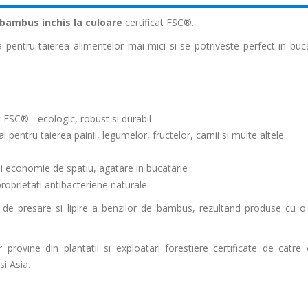
bambus inchis la culoare
certificat FSC®.
pentru taierea alimentelor mai mici si se potriveste perfect in buca
at FSC® - ecologic, robust si durabil
l pentru taierea painii, legumelor, fructelor, carnii si multe altele
si economie de spatiu, agatare in bucatarie
proprietati antibacteriene naturale
 de presare si lipire a benzilor de bambus, rezultand produse cu o 
rovine din plantatii si exploatari forestiere certificate de catre 
si Asia.