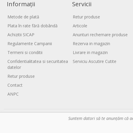
Informații
Servicii
Metode de plată
Retur produse
Plata în rate fără dobândă
Articole
Achizitii SICAP
Anunturi rechemare produse
Regulamente Campanii
Rezerva in magazin
Termeni si conditii
Livrare in magazin
Confidentialitatea si securitatea
Serviciu Ascutire Cutite
datelor
Retur produse
Contact
ANPC
Suntem datori să te anunţăm că aces
Web Solution by
Tronn Software
.