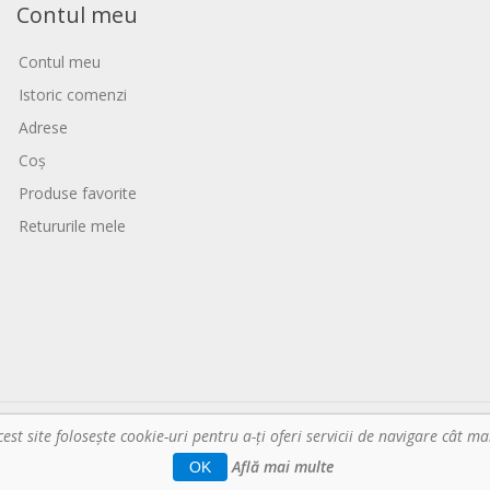
Contul meu
Contul meu
Istoric comenzi
Adrese
Coș
Produse favorite
Retururile mele
t site foloseşte cookie-uri pentru a-ți oferi servicii de navigare cât 
Copyright © 2026 Horeca - Pentru profesioni
Află mai multe
OK