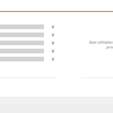
0
0
Doar utilizatori
0
prod
0
0