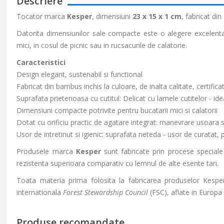
Descriere
Tocator marca
Kesper
, dimensiuni
23 x 15 x 1 cm
, fabricat din
Datorita dimensiunilor sale compacte este o alegere excelenta 
mici, in cosul de picnic sau in rucsacurile de calatorie.
Caracteristici
Design elegant, sustenabil si functional
Fabricat din bambus inchis la culoare, de inalta calitate, certific
Suprafata prietenoasa cu cutitul: Delicat cu lamele cutitelor - idea
Dimensiuni compacte potrivite pentru bucatarii mici si calatorii
Dotat cu orificiu practic de agatare integrat: manevrare usoara 
Usor de intretinut si igienic: suprafata neteda - usor de curatat, 
Produsele marca
Kesper
sunt fabricate prin procese speciale
rezistenta superioara comparativ cu lemnul de alte esente tari.
Toata materia prima folosita la fabricarea produselor Kesper p
internationala
Forest Stewardship Council
(FSC), aflate in Europa 
Produse recomandate