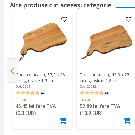
Alte produse din aceeași categorie
Tocator acacia, 37,5 x 23
Tocator acacia, 42,5 x 25
su
cm, grosime 1,5 cm -
cm, grosime 1,8 cm -
Kesper
Kesper
Cod: 28611
Cod: 28612
(4)
(4)
În stoc
În stoc
45,45 lei fara TVA
52,89 lei fara TVA
(9,3 EUR)
(10,9 EUR)