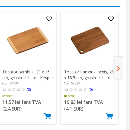
Tocator bambus, 23 x 15
Tocator bambus inchis, 28
To
cm, grosime 1 cm - Kesper
x 18.5 cm, grosime 1 cm -
x 
Kesper
K
Cod: 58109
Cod: 59320
Co
(0)
(0)
În stoc
În stoc
În
11,57 lei fara TVA
19,83 lei fara TVA
2
(2,4 EUR)
(4,1 EUR)
(