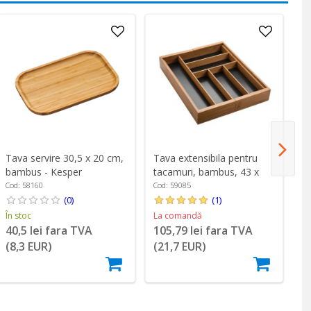
Tava servire 30,5 x 20 cm,
Tava extensibila pentru
To
bambus - Kesper
tacamuri, bambus, 43 x
x 
35-57 cm - Kesper
K
Cod: 58160
Cod: 59085
Co
(0)
(1)
În stoc
La comandă
În
40,5 lei fara TVA
105,79 lei fara TVA
6
(8,3 EUR)
(21,7 EUR)
(