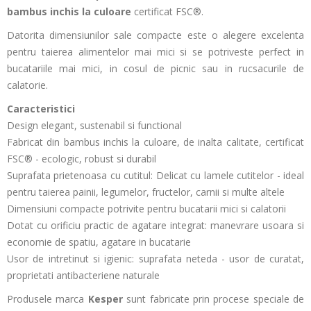
bambus inchis la culoare
certificat FSC®.
Datorita dimensiunilor sale compacte este o alegere excelenta
pentru taierea alimentelor mai mici si se potriveste perfect in
bucatariile mai mici, in cosul de picnic sau in rucsacurile de
calatorie.
Caracteristici
Design elegant, sustenabil si functional
Fabricat din bambus inchis la culoare, de inalta calitate, certificat
FSC® - ecologic, robust si durabil
Suprafata prietenoasa cu cutitul: Delicat cu lamele cutitelor - ideal
pentru taierea painii, legumelor, fructelor, carnii si multe altele
Dimensiuni compacte potrivite pentru bucatarii mici si calatorii
Dotat cu orificiu practic de agatare integrat: manevrare usoara si
economie de spatiu, agatare in bucatarie
Usor de intretinut si igienic: suprafata neteda - usor de curatat,
proprietati antibacteriene naturale
Produsele marca
Kesper
sunt fabricate prin procese speciale de