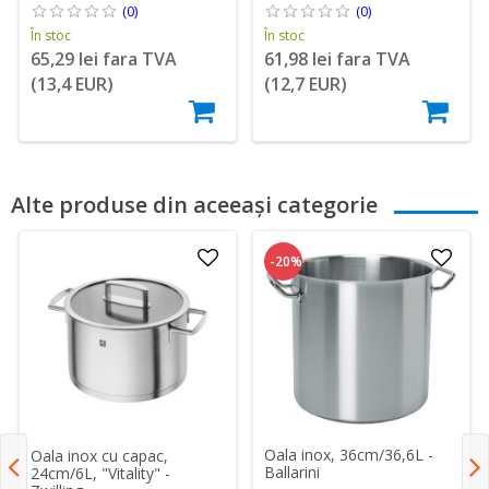
(0)
(0)
În stoc
În stoc
65,29 lei fara TVA
61,98 lei fara TVA
(13,4 EUR)
(12,7 EUR)
Alte produse din aceeași categorie
-20%
Oala inox, 36cm/36,6L -
Oala inox cu capac,
Ballarini
24cm/6L, "Vitality" -