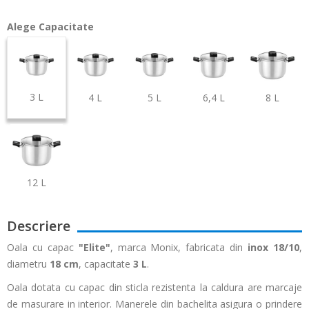
Alege Capacitate
3 L
4 L
5 L
6,4 L
8 L
12 L
Descriere
Oala cu capac
"Elite"
, marca Monix, fabricata din
inox 18/10
,
diametru
18 cm
, capacitate
3 L
.
Oala dotata cu capac din sticla rezistenta la caldura are marcaje
de masurare in interior. Manerele din bachelita asigura o prindere