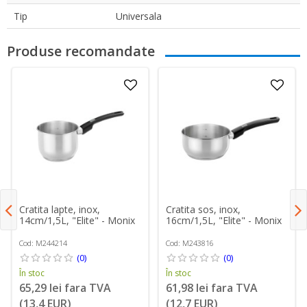
Tip
Universala
Produse recomandate
Cratita lapte, inox,
Cratita sos, inox,
14cm/1,5L, "Elite" - Monix
16cm/1,5L, "Elite" - Monix
Cod: M244214
Cod: M243816
(0)
(0)
În stoc
În stoc
65,29 lei fara TVA
61,98 lei fara TVA
(13,4 EUR)
(12,7 EUR)