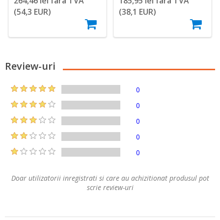
264,46 lei fara TVA
185,95 lei fara TVA
(54,3 EUR)
(38,1 EUR)
Review-uri
0
0
0
0
0
Doar utilizatorii inregistrati si care au achizitionat produsul pot
scrie review-uri