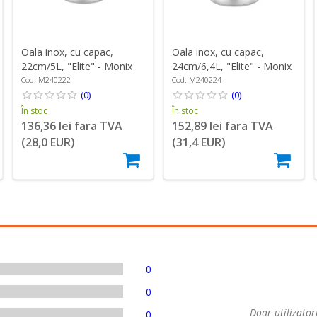
Oala inox, cu capac,
Oala inox, cu capac,
22cm/5L, "Elite" - Monix
24cm/6,4L, "Elite" - Monix
Cod: M240222
Cod: M240224
(0)
(0)
În stoc
În stoc
136,36 lei fara TVA
152,89 lei fara TVA
(28,0 EUR)
(31,4 EUR)
0
0
Doar utilizatori
0