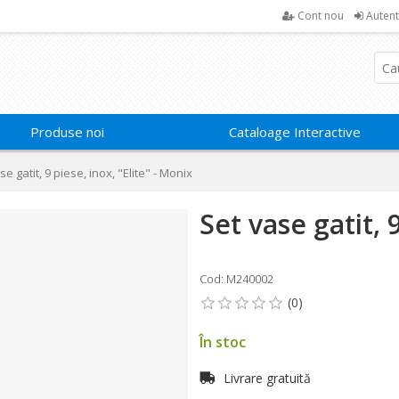
Cont nou
Autent
Produse noi
Cataloage Interactive
se gatit, 9 piese, inox, "Elite" - Monix
Set vase gatit, 
Cod: M240002
În stoc
Livrare gratuită