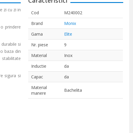
Caracteristici
 zi cu zi in
Cod
M240002
Brand
Monix
 o prindere
Gama
Elite
 durabile si
Nr. piese
9
 o baza din
Material
Inox
stabilitate
Inductie
da
e sigura si
Capac
da
Material
Bachelita
manere