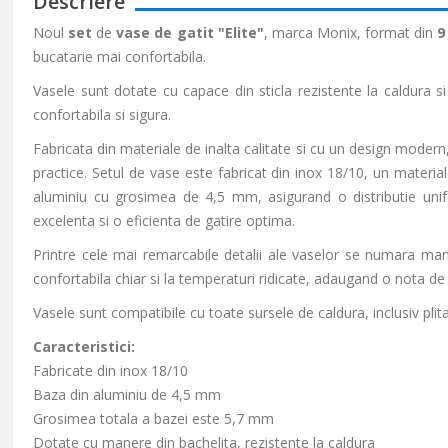
Descriere
Noul
set
de
vase de gatit "Elite"
, marca Monix, format din
9
bucatarie mai confortabila.
Vasele sunt dotate cu capace din sticla rezistente la caldura s
confortabila si sigura.
Fabricata din materiale de inalta calitate si cu un design modern
practice. Setul de vase este fabricat din inox 18/10, un materia
aluminiu cu grosimea de 4,5 mm, asigurand o distributie unif
excelenta si o eficienta de gatire optima.
Printre cele mai remarcabile detalii ale vaselor se numara mane
confortabila chiar si la temperaturi ridicate, adaugand o nota de
Vasele sunt compatibile cu toate sursele de caldura, inclusiv plita
Caracteristici:
Fabricate din inox 18/10
Baza din aluminiu de 4,5 mm
Grosimea totala a bazei este 5,7 mm
Dotate cu manere din bachelita, rezistente la caldura