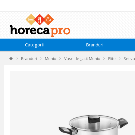
Categorii
Branduri
Branduri
Monix
Vase de gatit Monix
Elite
Set va