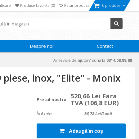
ificare
Produse favorite
(0)
Retur produse
0 produse
Despre noi
Contact
Ai nevoie de ajutor? Sună la
0314.08.88.88
9 piese, inox, "Elite" - Monix
520,66 Lei Fara
Pretul nostru:
TVA
(106,8 EUR)
În 6 rate:
86,78
Lei/lună
Adaugă în coș