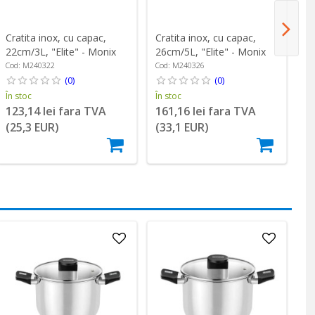
Cratita inox, cu capac,
Cratita inox, cu capac,
Ti
22cm/3L, "Elite" - Monix
26cm/5L, "Elite" - Monix
M
Cod: M240322
Cod: M240326
Co
(0)
(0)
În stoc
În stoc
În
123,14 lei fara TVA
161,16 lei fara TVA
1
(25,3 EUR)
(33,1 EUR)
(