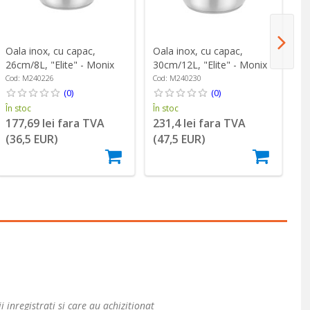
Oala inox, cu capac,
Oala inox, cu capac,
Cr
26cm/8L, "Elite" - Monix
30cm/12L, "Elite" - Monix
16
Cod: M240226
Cod: M240230
Co
(0)
(0)
În stoc
În stoc
În
177,69 lei fara TVA
231,4 lei fara TVA
9
(36,5 EUR)
(47,5 EUR)
(
i inregistrati si care au achizitionat