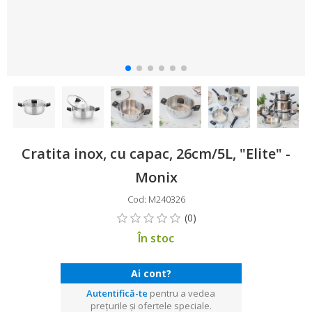
Cratita inox, cu capac, 26cm/5L, "Elite" -
Monix
Cod: M240326
În stoc
Ai cont?
Autentifică-te
pentru a vedea
prețurile și ofertele speciale.