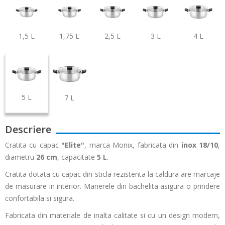
1,5 L
1,75 L
2,5 L
3 L
4 L
5 L
7 L
Descriere
Cratita cu capac
"Elite"
, marca Monix, fabricata din
inox 18/10
,
diametru
26 cm
, capacitate
5 L
.
Cratita dotata cu capac din sticla rezistenta la caldura are marcaje
de masurare in interior. Manerele din bachelita asigura o prindere
confortabila si sigura.
Fabricata din materiale de inalta calitate si cu un design modern,