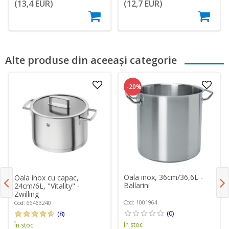
(13,4 EUR)
(12,7 EUR)
Alte produse din aceeași categorie
-20%
Oala inox, 36cm/36,6L -
Oala inox cu capac,
Ballarini
24cm/6L, "Vitality" -
Zwilling
Cod: 1001964
Cod: 66463240
(0)
(8)
În stoc
În stoc