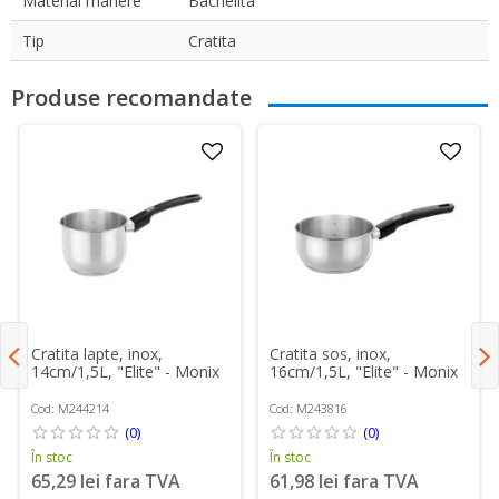
Material manere
Bachelita
Tip
Cratita
Produse recomandate
Cratita lapte, inox,
Cratita sos, inox,
14cm/1,5L, "Elite" - Monix
16cm/1,5L, "Elite" - Monix
Cod: M244214
Cod: M243816
(0)
(0)
În stoc
În stoc
65,29 lei fara TVA
61,98 lei fara TVA